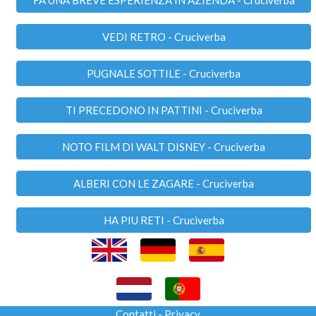
VEDI RETRO - Cruciverba
PUGNALE SOTTILE - Cruciverba
TI PRECEDONO IN PATTINI - Cruciverba
NOTO FILM DI WALT DISNEY - Cruciverba
ALBERI CON LE ZAGARE - Cruciverba
HA PIU RETI - Cruciverba
Contatti
-
Privacy